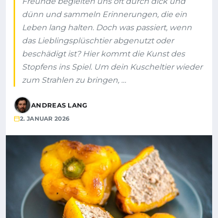
Freunde begleiten uns oft durch dick und
dünn und sammeln Erinnerungen, die ein
Leben lang halten. Doch was passiert, wenn
das Lieblingsplüschtier abgenutzt oder
beschädigt ist? Hier kommt die Kunst des
Stopfens ins Spiel. Um dein Kuscheltier wieder
zum Strahlen zu bringen, …
ANDREAS LANG
2. JANUAR 2026