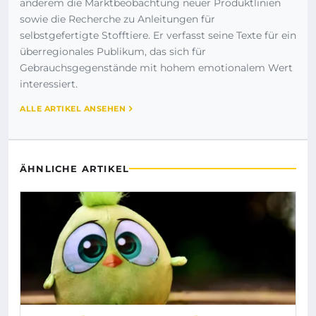
anderem die Marktbeobachtung neuer Produktlinien
sowie die Recherche zu Anleitungen für
selbstgefertigte Stofftiere. Er verfasst seine Texte für ein
überregionales Publikum, das sich für
Gebrauchsgegenstände mit hohem emotionalem Wert
interessiert.
ALLE ARTIKEL ANSEHEN
ÄHNLICHE ARTIKEL