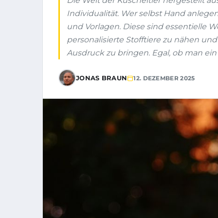
Die Welt der Kuscheltier hergestellt aus 
Individualität. Wer selbst Hand anlege
und Vorlagen. Diese sind essentielle W
personalisierte Stofftiere zu nähen un
Ausdruck zu bringen. Egal, ob man ein 
JONAS BRAUN
12. DEZEMBER 2025