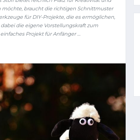
Stoff bietet reichlich Platz für Kreativität und
n möchte, braucht die richtigen Schnittmuster
erkzeuge für DIY-Projekte, die es ermöglichen,
d dabei die eigene Vorstellungskraft zum
einfaches Projekt für Anfänger …