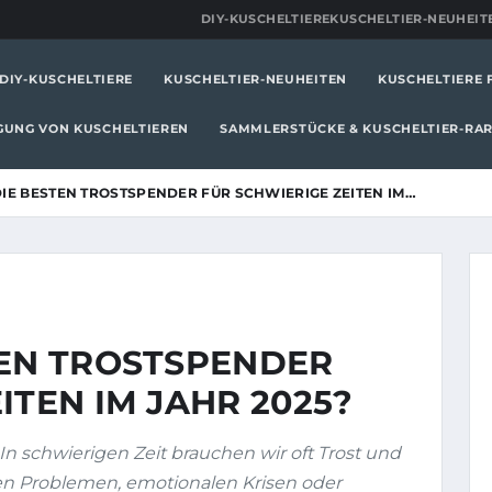
DIY-KUSCHELTIERE
KUSCHELTIER-NEUHEIT
DIY-KUSCHELTIERE
KUSCHELTIER-NEUHEITEN
KUSCHELTIERE 
IGUNG VON KUSCHELTIEREN
SAMMLERSTÜCKE & KUSCHELTIER-RAR
IE BESTEN TROSTSPENDER FÜR SCHWIERIGE ZEITEN IM…
TEN TROSTSPENDER
ITEN IM JAHR 2025?
In schwierigen Zeit brauchen wir oft Trost und
en Problemen, emotionalen Krisen oder