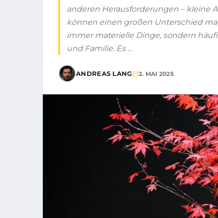
anderen Herausforderungen – kleine 
können einen großen Unterschied mach
immer materielle Dinge, sondern häu
und Familie. Es …
ANDREAS LANG
2. MAI 2025