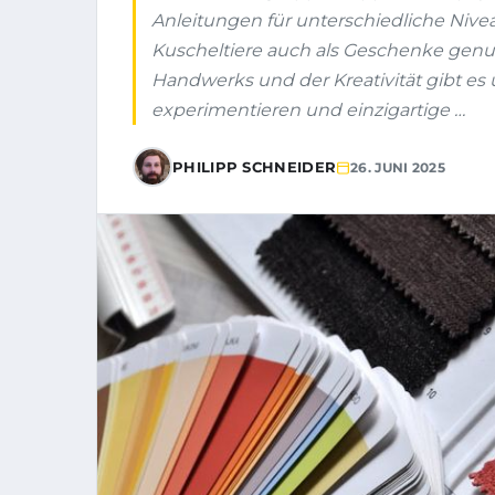
Anleitungen für unterschiedliche Nivea
Kuscheltiere auch als Geschenke genu
Handwerks und der Kreativität gibt es 
experimentieren und einzigartige …
PHILIPP SCHNEIDER
26. JUNI 2025