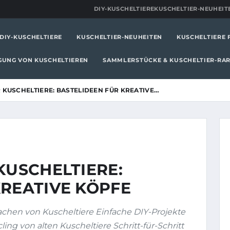
DIY-KUSCHELTIERE
KUSCHELTIER-NEUHEIT
DIY-KUSCHELTIERE
KUSCHELTIER-NEUHEITEN
KUSCHELTIERE 
IGUNG VON KUSCHELTIEREN
SAMMLERSTÜCKE & KUSCHELTIER-RAR
 KUSCHELTIERE: BASTELIDEEN FÜR KREATIVE…
KUSCHELTIERE:
KREATIVE KÖPFE
hen von Kuscheltiere Einfache DIY-Projekte
ing von alten Kuscheltiere Schritt-für-Schritt