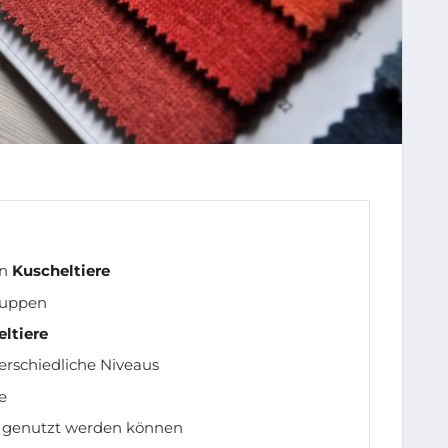
on
Kuscheltiere
gruppen
ltiere
erschiedliche Niveaus
e
genutzt werden können