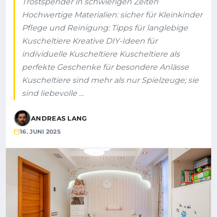
Trostspender in schwierigen Zeiten
Hochwertige Materialien: sicher für Kleinkinder
Pflege und Reinigung: Tipps für langlebige
Kuscheltiere Kreative DIY-Ideen für
individuelle Kuscheltiere Kuscheltiere als
perfekte Geschenke für besondere Anlässe
Kuscheltiere sind mehr als nur Spielzeuge; sie
sind liebevolle …
ANDREAS LANG
16. JUNI 2025