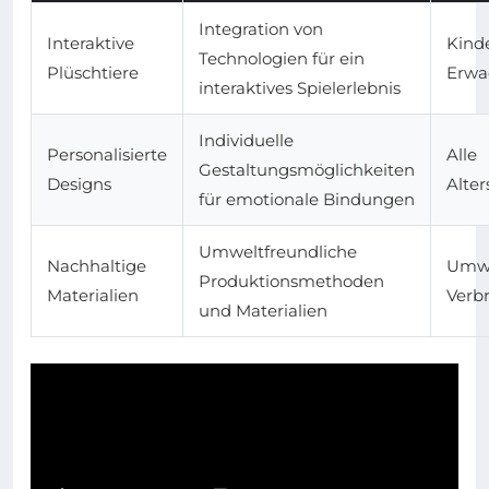
Integration von
Interaktive
Kind
Technologien für ein
Plüschtiere
Erwa
interaktives Spielerlebnis
Individuelle
Personalisierte
Alle
Gestaltungsmöglichkeiten
Designs
Alte
für emotionale Bindungen
Umweltfreundliche
Nachhaltige
Umwe
Produktionsmethoden
Materialien
Verb
und Materialien