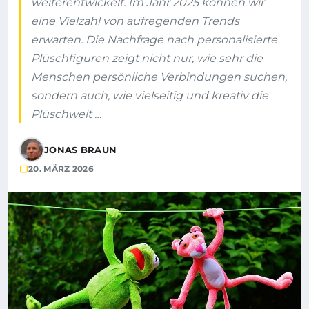
weiterentwickelt. Im Jahr 2025 können wir
eine Vielzahl von aufregenden Trends
erwarten. Die Nachfrage nach personalisierte
Plüschfiguren zeigt nicht nur, wie sehr die
Menschen persönliche Verbindungen suchen,
sondern auch, wie vielseitig und kreativ die
Plüschwelt …
JONAS BRAUN
20. MÄRZ 2026