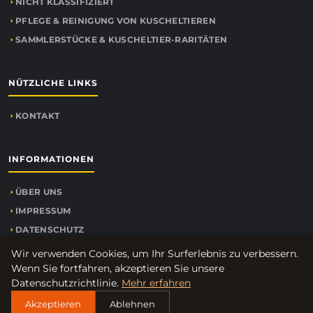
NICHT KLASSIFIZIERT
PFLEGE & REINIGUNG VON KUSCHELTIEREN
SAMMLERSTÜCKE & KUSCHELTIER-RARITÄTEN
NÜTZLICHE LINKS
KONTAKT
INFORMATIONEN
ÜBER UNS
IMPRESSUM
DATENSCHUTZ
SEITENÜBERSICHT
Wir verwenden Cookies, um Ihr Surferlebnis zu verbessern.
Wenn Sie fortfahren, akzeptieren Sie unsere
Datenschutzrichtlinie.
Mehr erfahren
Akzeptieren
Ablehnen
© 2026
Fueralletiere.de
. Alle Rechte vorbehalten.
SEITENÜBERSICHT