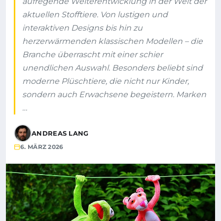
aufregende Weiterentwicklung in der Welt der
aktuellen Stofftiere. Von lustigen und
interaktiven Designs bis hin zu
herzerwärmenden klassischen Modellen – die
Branche überrascht mit einer schier
unendlichen Auswahl. Besonders beliebt sind
moderne Plüschtiere, die nicht nur Kinder,
sondern auch Erwachsene begeistern. Marken
…
ANDREAS LANG
6. MÄRZ 2026