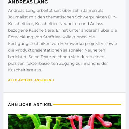
ANDREAS LANG
Andreas Lang arbeitet seit über zehn Jahren als
Journalist mit den thematischen Schwerpunkten DIY-
Kuscheltiere, Kuscheltier-Neuheiten und Anlass
bezogene Kuscheltiere. Er hat unter anderem über die
Entwicklung von Stofftier-Kollektionen, die
Fertigungstechniken von Heimwerkerprojekten sowie
die Produktpräsentationen saisonaler Neuheiten
berichtet. Seine Texte zeichnen sich durch einen
präzisen, faktenbasierten Zugang zur Branche der
Kuscheltiere aus.
ALLE ARTIKEL ANSEHEN
ÄHNLICHE ARTIKEL