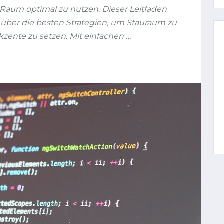
Raum optimal zu nutzen. Dieser Leitfaden
ht über die besten Strategien, um Stauraum zu
kzente zu setzen. Mit einfachen …